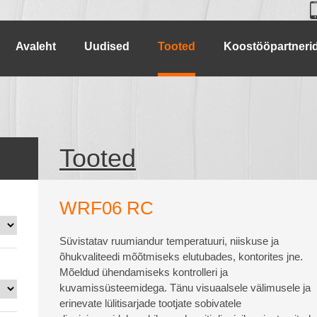
Avaleht
Uudised
Tooted
Koostööpartneri
Tooted
WRF06 RC
Süvistatav ruumiandur temperatuuri, niiskuse ja
õhukvaliteedi mõõtmiseks elutubades, kontorites jne.
Mõeldud ühendamiseks kontrolleri ja
kuvamissüsteemidega. Tänu visuaalsele välimusele ja
erinevate lülitisarjade tootjate sobivatele