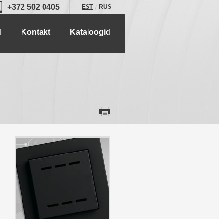
+372 502 0405
EST
RUS
d
Kontakt
Kataloogid