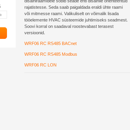
disainiraamidele sobib seade eriti disainile orienteeritud
S
rajatistesse. Seda saab paigaldada eraldi ühte raami
või mitmesse raami. Valikuliselt on võimalik lisada
tööelemente HVAC süsteemide juhtimiseks seadmest.
Soovi korral on saadaval roostevabast terasest
versioonid.
WRF06 RC RS485 BACnet
WRF06 RC RS485 Modbus
WRF06 RC LON