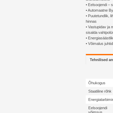
• Eelsoojendi –
• Automaatne B
• Puutetundlik, l
hinnas
• Vastupidav ja mi
sisalda vahtpolü
• Energiasäästli
• Võimalus juhtid
Tehnilised 
Õhukogus
Staatiline rõhk
Energiatarbimi
Eelsoojendi
võimsus