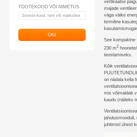
vertikaalse paig
TOOTEKOOD VÕI NIMETUS
majade ventilee
väga väike energ
termiline kasute
kasutamismuga
See kompaktne v
2
230 m
hoonete/
teostamiseks.
Kõik ventilatsio
PUUTETUNDLIKU e
on nädala kella
ventilatsioonise
mis võimaldab ve
kaudu (näiteks mo
Ventilatsioonise
jahutusmooduli,
juhtimist ühest ko