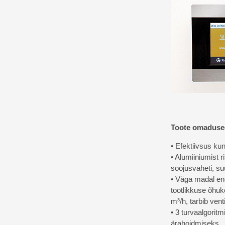
Toote omaduse
• Efektiivsus ku
• Alumiiniumist r
soojusvaheti, s
• Väga madal en
tootlikkuse õhu
m³/h, tarbib ven
• 3 turvaalgorit
ärahoidmiseks