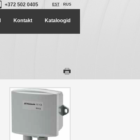
+372 502 0405
EST
RUS
d
Kontakt
Kataloogid