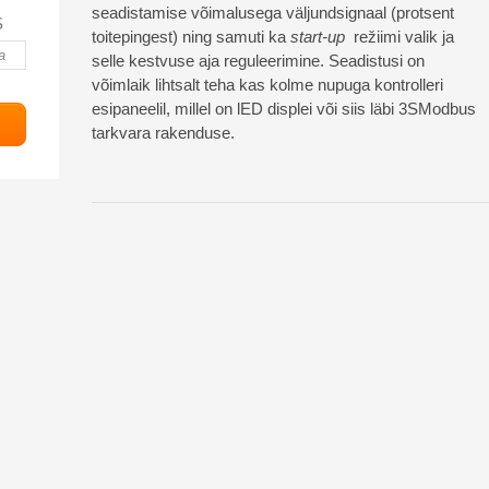
seadistamise võimalusega väljundsignaal (protsent
S
toitepingest) ning samuti ka
start-up
režiimi valik ja
selle kestvuse aja reguleerimine. Seadistusi on
võimlaik lihtsalt teha kas kolme nupuga kontrolleri
esipaneelil, millel on lED displei või siis läbi 3SModbus
tarkvara rakenduse.