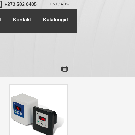
+372 502 0405
EST
RUS
d
Kontakt
Kataloogid