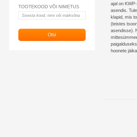
ajal on KWP-
TOOTEKOOD VÕI NIMETUS
asendis. Tul
klapid, mis t
(teistes tsoo
asendisse). 
mittesümmeet
paigalduseks
hoonete jäik