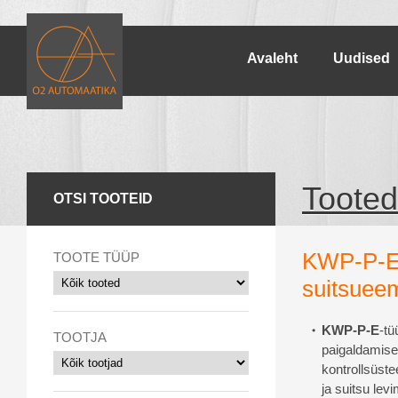
Avaleht
Uudised
Tooted
OTSI TOOTEID
KWP-P-E 
TOOTE TÜÜP
suitsuee
KWP-P-E
-tü
TOOTJA
paigaldamise
kontrollsüst
ja suitsu le