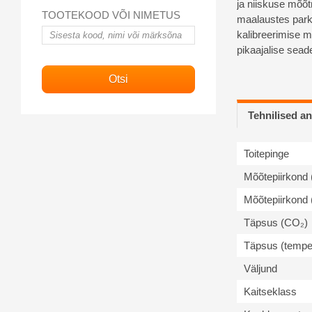
ja niiskuse mõõt
TOOTEKOOD VÕI NIMETUS
maalaustes park
kalibreerimise 
pikaajalise sea
Tehnilised 
Toitepinge
Mõõtepiirkond
Mõõtepiirkond 
Täpsus (CO₂)
Täpsus (tempe
Väljund
Kaitseklass