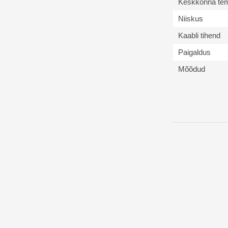
Keskkonna tem
Niiskus
Kaabli tihend
Paigaldus
Mõõdud