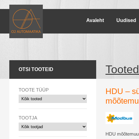
Avaleht
Uudised
Tooted
OTSI TOOTEID
HDU – süs
TOOTE TÜÜP
mõõtemu
TOOTJA
HDU mõõtemuund