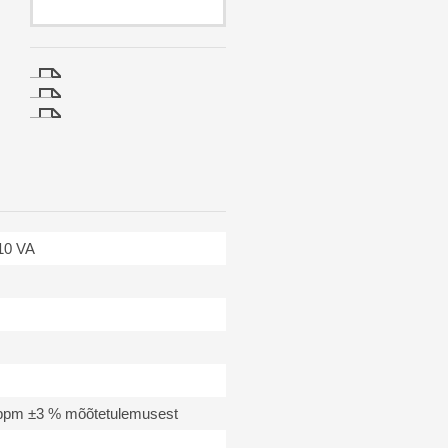
 10 VA
0 ppm ±3 % mõõtetulemusest