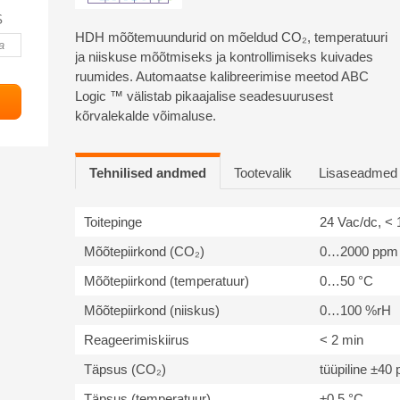
S
HDH mõõtemuundurid on mõeldud CO₂, temperatuuri
ja niiskuse mõõtmiseks ja kontrollimiseks kuivades
ruumides. Automaatse kalibreerimise meetod ABC
Logic ™ välistab pikaajalise seadesuurusest
kõrvalekalde võimaluse.
Tehnilised andmed
Tootevalik
Lisaseadmed
Toitepinge
24 Vac/dc, <
Mõõtepiirkond (CO₂)
0…2000 ppm
Mõõtepiirkond (temperatuur)
0…50 °C
Mõõtepiirkond (niiskus)
0…100 %rH
Reageerimiskiirus
< 2 min
Täpsus (CO₂)
tüüpiline ±4
Täpsus (temperatuur)
±0,5 °C