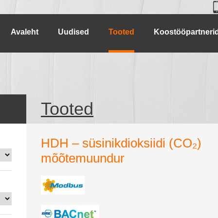
Avaleht
Uudised
Tooted
Koostööpartneri
Tooted
HDH – süsinikdioksiidi (CO₂)
mõõtemuundur