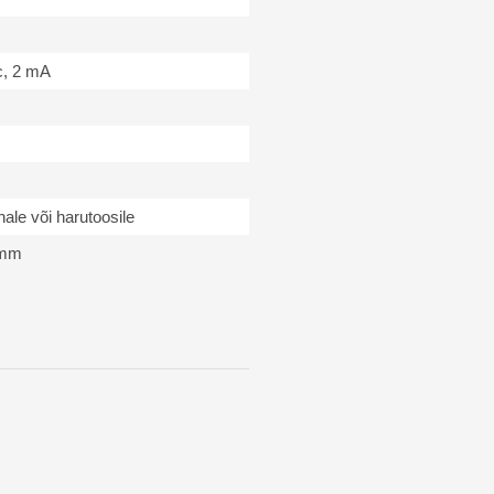
c, 2 mA
ale või harutoosile
 mm