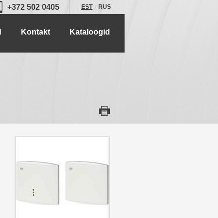
+372 502 0405
EST
RUS
d
Kontakt
Kataloogid