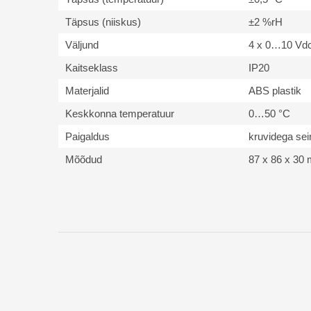
Täpsus (niiskus)
±2 %rH
Väljund
4 x 0…10 Vd
Kaitseklass
IP20
Materjalid
ABS plastik
Keskkonna temperatuur
0…50 °C
Paigaldus
kruvidega sein
Mõõdud
87 x 86 x 30