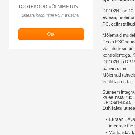
TOOTEKOOD VÕI NIMETUS
DP102N’l on 10.2
ekraan, mõlemal
PC, eelinstallit
Mõlemaid mudele
Regin EXOscad
või integreeritu
kontrolleritega.
K
DP102N ja DP156
põhiarvutina.
Mõlemad tahvelar
ventilaatoriteta.
Süsteemiintegra
ka eelinstallit
DP156N-BSD.
Lühifakte uutes
Ekraan EXOsc
integreeritud
Vastupidav k