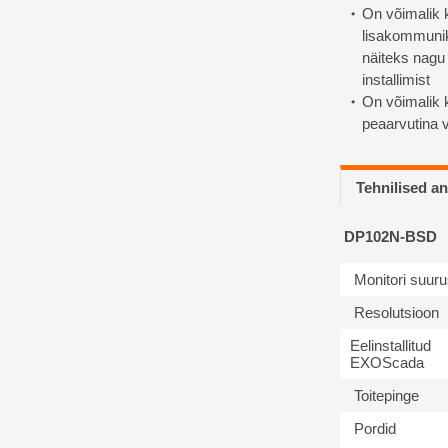
On võimalik 
lisakommunik
näiteks nagu
installimist
On võimalik
peaarvutina 
Tehnilised 
DP102N-BSD
Monitori suuru
Resolutsioon
Eelinstallitud
EXOScada
Toitepinge
Pordid