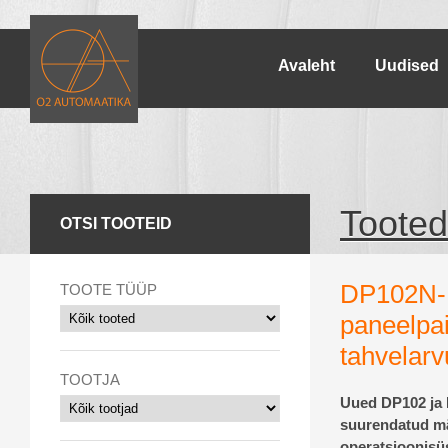
Avaleht
Uudised
Tooted
OTSI TOOTEID
DP102N-
TOOTE TÜÜP
paneelpa
tahvelarv
TOOTJA
Uued DP102 ja 
suurendatud m
operatsioonisü