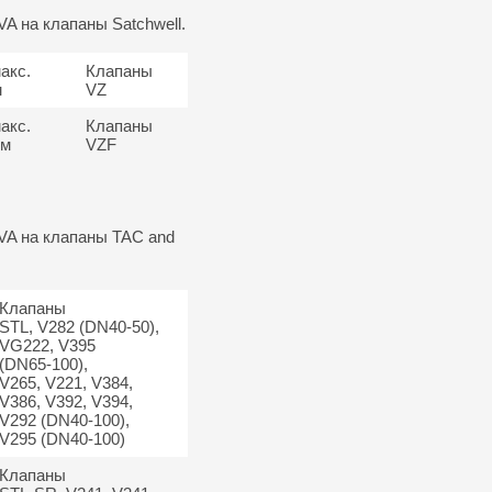
A на клапаны Satchwell.
акс.
Клапаны
м
VZ
акс.
Клапаны
мм
VZF
VA на клапаны TAC and
Клапаны
STL, V282 (DN40-50),
VG222, V395
(DN65-100),
V265, V221, V384,
V386, V392, V394,
V292 (DN40-100),
V295 (DN40-100)
Клапаны