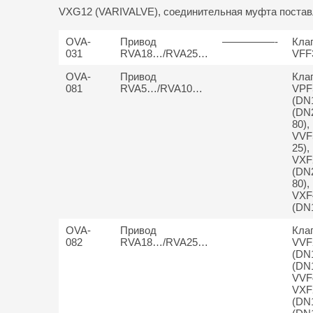
VXG12 (VARIVALVE), соединительная муфта постав
OVA-
Привод
—————-
Кла
031
RVA18…/RVA25…
VFF
OVA-
Привод
Кла
081
RVA5…/RVA10…
VPF
(DN
(DN
80),
VVF
25),
VXF
(DN
80),
VXF
(DN
OVA-
Привод
Кла
082
RVA18…/RVA25…
VVF
(DN
(DN1
VVF
VXF
(DN