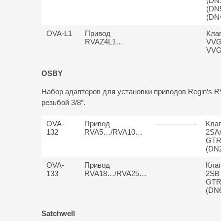
(DN
(DN
(DN
OVA-L1
Привод
Кла
RVAZ4L1…
VVG
VVG
OSBY
Набор адаптеров для установки приводов Regin’s R
резьбой 3/8″.
OVA-
Привод
—————-
Кла
132
RVA5…/RVA10…
2SA/
GTR
(DN
OVA-
Привод
Кла
133
RVA18…/RVA25…
2SB 
GTR
(DN6
Satchwell