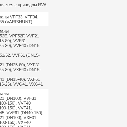
ляется с приводом RVA.
паны VFF33, VFF34,
35 (VARISHUNT)
паны
52E, VPF52F, VVF21
15-80), VVF31
25-80), VVF40 (DN15-
51/52, VVF61 (DN15-
21 (DN25-80), VXF31
25-80), VXF40 (DN15-
41 (DN15-40), VXF61
15-25), VVG41, VXG41
паны
21 (DN100), VVF31
100-150), VVF40
00-150), VVF41,
45, VVF61 (DN40-150),
21 (DN100), VXF31
100-150), VXF40