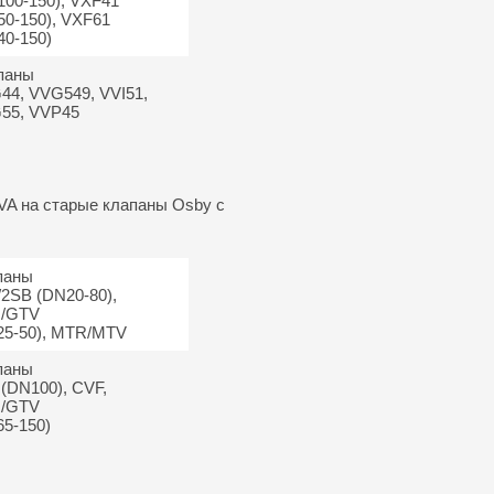
100-150), VXF41
50-150), VXF61
40-150)
паны
44, VVG549, VVI51,
55, VVP45
VA на старые клапаны Osby с
паны
2SB (DN20-80),
/GTV
25-50), MTR/MTV
паны
(DN100), CVF,
/GTV
5-150)