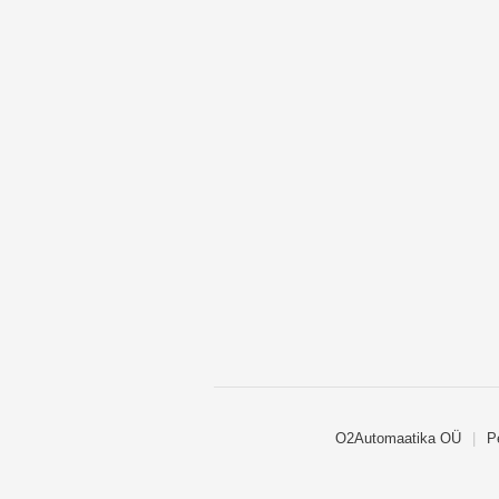
O2Automaatika OÜ
|
P