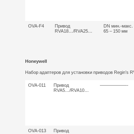
OVA-F4
Привод
DN мин.-макс.
RVA18…/RVA25…
65 – 150 мм
Honeywell
Набор адаптеров для установки приводов Regin’s R
OVA-011
Привод
——————-
RVA5…/RVA10…
OVA-013
Привод