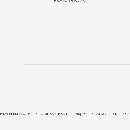
RVA5…/RVA10…
eterburi tee 46-104 11415 Tallinn Estonia
|
Reg. nr.: 14729696
|
Tel. +372