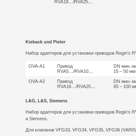
RVA18…/RVA25…
Kieback und Pieter
Набор адаптеров для установки приводов Regin’s RV
OVA-A1
Привод
DN мин.-м
RVA5…/RVA10…
15 – 50 мм
OVA-A2
Привод
DN мин.-м
RVA18…/RVA25…
65 – 100 м
L&G, L&S, Siemens
Набор адаптеров для установки приводов Regin’s 
и Siemens.
Для клапанов VFG33, VFG34, VFG35, VFG36 (VARI