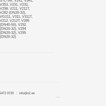
STL-SR, V241, V341,
V353, V231, V232,
V298, V211, V211T,
V282 (DN20-32),
VG211, V311, V311T,
V212, V212T, V395
(DN40-50), V292
(DN20-32), V294
(DN20-32), V295
(DN20-32)
 5472 0720
|
info@o2.ee