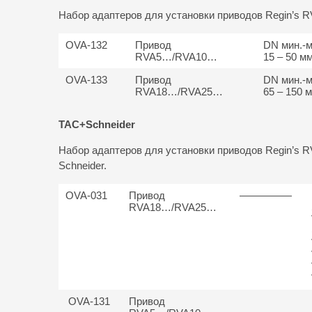
Набор адаптеров для установки приводов Regin’s RV
OVA-132
Привод
DN мин.-м
RVA5…/RVA10…
15 – 50 м
OVA-133
Привод
DN мин.-м
RVA18…/RVA25…
65 – 150 
TAC+Schneider
Набор адаптеров для установки приводов Regin’s R
Schneider.
OVA-031
Привод
—————
RVA18…/RVA25…
OVA-131
Привод