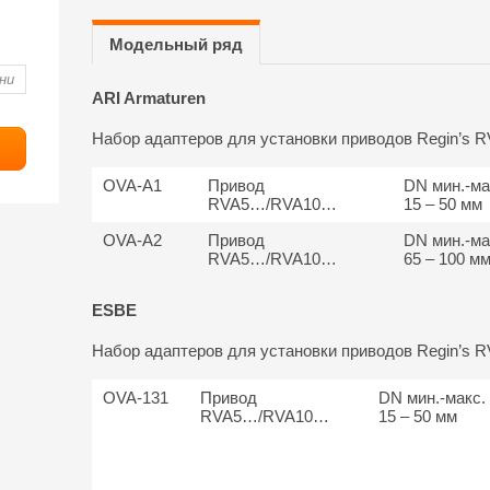
Модельный ряд
ARI Armaturen
Набор адаптеров для установки приводов Regin’s R
OVA-A1
Привод
DN мин.-ма
RVA5…/RVA10…
15 – 50 мм
OVA-A2
Привод
DN мин.-ма
RVA5…/RVA10…
65 – 100 м
ESBE
Набор адаптеров для установки приводов Regin’s 
OVA-131
Привод
DN мин.-макс.
RVA5…/RVA10…
15 – 50 мм