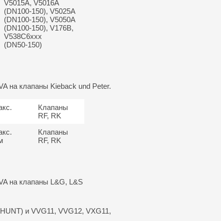
V5015A, V5016A
(DN100-150), V5025A
(DN100-150), V5050A
(DN100-150), V176B,
V538C6xxx
(DN50-150)
A на клапаны Kieback und Peter.
акс.
Клапаны
RF, RK
акс.
Клапаны
м
RF, RK
RVA на клапаны L&G, L&S
SHUNT) и VVG11, VVG12, VXG11,