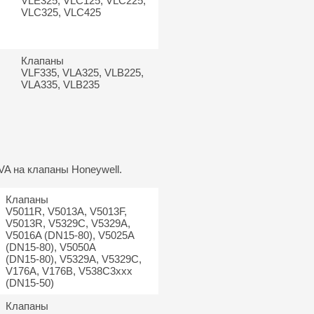
VLE325, VLC125, VLC225,
VLC325, VLC425
Клапаны
VLF335, VLA325, VLB225,
VLA335, VLB235
VA на клапаны Honeywell.
Клапаны
V5011R, V5013A, V5013F,
V5013R, V5329C, V5329A,
V5016A (DN15-80), V5025A
(DN15-80), V5050A
(DN15-80), V5329A, V5329C,
V176A, V176B, V538C3xxx
(DN15-50)
Клапаны